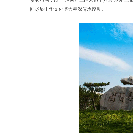
恢弘布局，以“一湖两广三区六路十八景”浓缩呈
间尽显中华文化博大精深传承厚度。